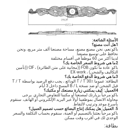
الأسئلة الشائعة:
1هل أنت مصنع؟
باكو:نعم، نحن مصنع مصنع، مساحة مصنعنا ألف متر مربع، ونحن
نحافظ على توسيع مصنعنا.
لدينا أكثر من 60 موظفاً في أقسام مختلفة
2ما هي شروط السعر الخاصة بك؟
باكو: عادة ما تكون FOB ((مجانية على متن الطائرة) ، CIF ((تأمين
التكاليف والشحن) ، EX-work
3ما هي شروط الدفع الخاصة بك؟
البطاقة: عموما T / T 30٪ الودائع ، يجب دفع الرصيد بواسطة T / T
قبل الشحن أو ضد نسخة B / L المسح داخل 3 أيام.
4العميل: كيف يمكنني زيارة مصنعك أو مكتبك؟
باكو:مرحباً بزيارتك لمصنعنا أو مكتبنا للتفاوض التجاري. يرجى
المنزل
محاولة الاتصال بموظفينا أولاً عبر البريد الإلكتروني أو الهاتف. سنقوم
بأسرع موعد وترتيب لالتقاط.
المنتجات
5.
العميل: هل يمكنك إنتاج البضائع حسب تصميم العميل؟
باكو:مرحباً بعثتنا بالتصميم أو العينة، سنقوم بحساب التكلفة والسعر
الوحدي لك في أقرب وقت ممكن.
فيديوهات
بطاقة: