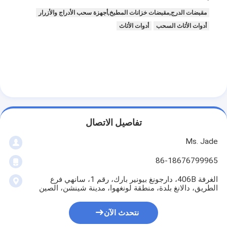
حولنا
مقبضات الدرج,مقبضات خزانات المطبخ,أجهزة سحب الأدراج والأزرار
أدوات الأثاث السحب
أدوات الأثاث
جولة في المصنع
مراقبة الجودة
اتصل بنا
أخبار
القضايا
تفاصيل الاتصال
Ms. Jade
86-18676799965
قفل باب نقر
الغرفة 406B، دارجونغ بيونير بارك، رقم 1، سانهي فرع
الطريق، دالانغ بلدة، منطقة لونغهوا، مدينة شينشن، الصين
قفل الباب من الفولاذ المقاوم للصدأ
أجهزة المقبض على الأبواب
نتحدث الآن