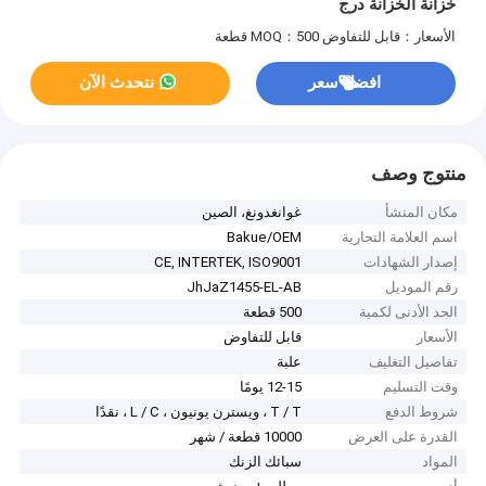
خزانة الخزانة درج
الأسعار：قابل للتفاوض
MOQ：500 قطعة
افضل سعر
نتحدث الآن
منتوج وصف
مكان المنشأ
غوانغدونغ، الصين
اسم العلامة التجارية
Bakue/OEM
إصدار الشهادات
CE, INTERTEK, ISO9001
رقم الموديل
JhJaZ1455-EL-AB
الحد الأدنى لكمية
500 قطعة
الأسعار
قابل للتفاوض
تفاصيل التغليف
علبة
وقت التسليم
12-15 يومًا
شروط الدفع
T / T ، ويسترن يونيون ، L / C ، نقدًا
القدرة على العرض
10000 قطعة / شهر
المواد
سبائك الزنك