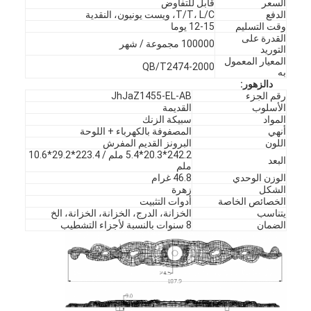
السعر
قابل للتفاوض
الدفع
T/T، L/C، ويست يونيون، النقدية
وقت التسليم
12-15 يوما
القدرة على
100000 مجموعة / شهر
التوريد
المعيار المعمول
QB/T2474-2000
به
د
الزهور
:
رقم الجزء
JhJaZ1455-EL-AB
الأسلوب
القديمة
المواد
سبيكة الزنك
أنهي
المصفوفة بالكهرباء + اللوحة
اللون
البرونز القديم المفرش
242.2*20.3*5.4 ملم / 223.4*29.2*10.6
البعد
ملم
الوزن الوحدي
46.8 غرام
الشكل
زهرة
الخصائص الخاصة
أدوات التثبيت
يتناسب
الخزانة، الدرج، الخزانة، الخزانة، الخ
الضمان
8 سنوات بالنسبة لأجزاء التشطيب