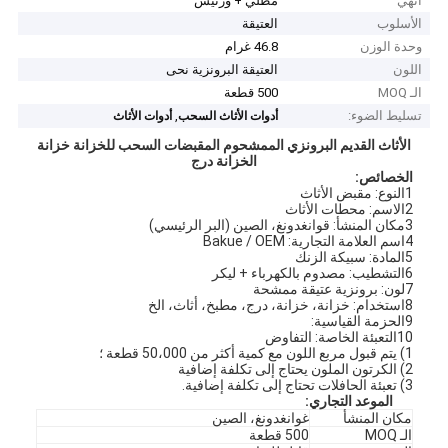
أنهي
مطلي + ورنيش
الأسلوب
العتيقة
وحدة الوزن
46.8 غرام
اللون
العتيقة البرونزية نحى
الـ MOQ
500 قطعة
تسليط الضوء:
,
أدوات الأثاث السحب
أدوات الأثاث
الأثاث القديم البرونزي الممشحوم المقبضات السحب للخزانة خزانة
الخزانة درج
الخصائص:
1النوع: مقبض الأثاث
2الاسم: محطات الأثاث
3مكان المنشأ: قوانغدونغ، الصين (البر الرئيسي)
4اسم العلامة التجارية: Bakue / OEM
5المادة: سبيكة الزنك
6التشطيب: مصدوم بالكهرباء + ليكر
7لون: برونزية عتيقة ممشحة
8استخدام: خزانة، خزانة، درج، مطبخ، أثاث، الخ
9الحزمة القياسية:
10التعبئة الخاصة: التفاوض
1) يتم قبول مربع اللون مع كمية أكثر من 50،000 قطعة ؛
2) الكرتون الملون يحتاج إلى تكلفة إضافية
3) تعبئة الحافلات تحتاج إلى تكلفة إضافية.
الموعد التجاري:
مكان المنشأ
غوانغدونغ، الصين
الـ MOQ
500 قطعة