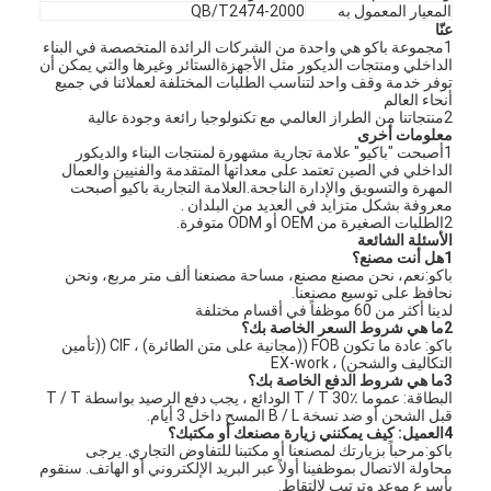
المعيار المعمول به
QB/T2474-2000
عنّا
1مجموعة باكو هي واحدة من الشركات الرائدة المتخصصة في البناء
الداخلي ومنتجات الديكور مثل الأجهزةالستائر وغيرها والتي يمكن أن
توفر خدمة وقف واحد لتناسب الطلبات المختلفة لعملائنا في جميع
أنحاء العالم
2منتجاتنا من الطراز العالمي مع تكنولوجيا رائعة وجودة عالية
معلومات أخرى
1أصبحت "باكيو" علامة تجارية مشهورة لمنتجات البناء والديكور
الداخلي في الصين تعتمد على معداتها المتقدمة والفنيين والعمال
المهرة والتسويق والإدارة الناجحة.العلامة التجارية باكيو أصبحت
معروفة بشكل متزايد في العديد من البلدان .
2الطلبات الصغيرة من OEM أو ODM متوفرة.
الأسئلة الشائعة
1هل أنت مصنع؟
باكو:نعم، نحن مصنع مصنع، مساحة مصنعنا ألف متر مربع، ونحن
نحافظ على توسيع مصنعنا.
لدينا أكثر من 60 موظفاً في أقسام مختلفة
2ما هي شروط السعر الخاصة بك؟
باكو: عادة ما تكون FOB ((مجانية على متن الطائرة) ، CIF ((تأمين
التكاليف والشحن) ، EX-work
المنزل
3ما هي شروط الدفع الخاصة بك؟
البطاقة: عموما T / T 30٪ الودائع ، يجب دفع الرصيد بواسطة T / T
المنتجات
قبل الشحن أو ضد نسخة B / L المسح داخل 3 أيام.
4العميل: كيف يمكنني زيارة مصنعك أو مكتبك؟
باكو:مرحباً بزيارتك لمصنعنا أو مكتبنا للتفاوض التجاري. يرجى
فيديوهات
محاولة الاتصال بموظفينا أولاً عبر البريد الإلكتروني أو الهاتف. سنقوم
بأسرع موعد وترتيب لالتقاط.