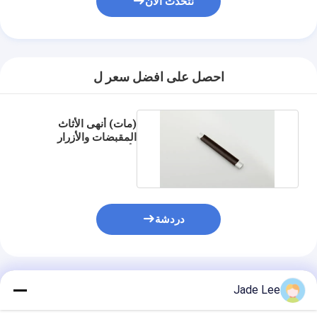
نتحدث الآن
قفل الباب الذكي
قفل باب الكوخ
أجهزة ملحقات الأبواب
احصل على افضل سعر ل
أزرار أبواب الأسطوانات
(مات) أنهى الأثاث
القفل الأنبوبي
المقبضات والأزرار
وأزرار المطبخ والسحب
قفل الخزانة الذكية
أقفال الأبواب المنزلقة المعدنية
دردشة
صنبور المياه الذكي
أدوات الحمام الصحية
المنتجات الموصى بها
Jade Lee
لوحات دش الحمام