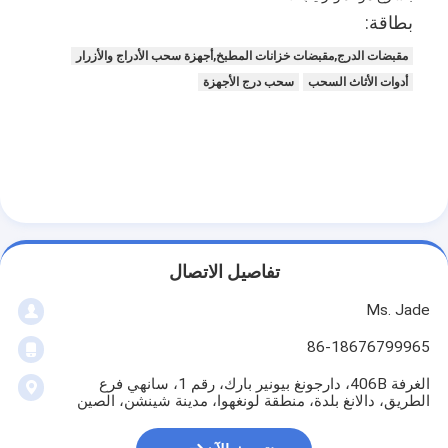
حولنا
بطاقة:
مقبضات الدرج,مقبضات خزانات المطبخ,أجهزة سحب الأدراج والأزرار
جولة في المصنع
أدوات الأثاث السحب
سحب درج الأجهزة
مراقبة الجودة
اتصل بنا
أخبار
القضايا
تفاصيل الاتصال
Ms. Jade
قفل باب نقر
86-18676799965
قفل الباب من الفولاذ المقاوم للصدأ
الغرفة 406B، دارجونغ بيونير بارك، رقم 1، سانهي فرع
الطريق، دالانغ بلدة، منطقة لونغهوا، مدينة شينشن، الصين
أجهزة المقبض على الأبواب