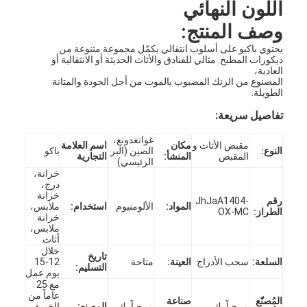
اللون النهائي
وصف المنتج:
يحتوي باكيو على أسلوب انتقالي يكمّل مجموعة متنوعة من
ديكورات المطبخ. مثالي للفنادق والأثاث الحديثة أو الانتقالية أو
العادية،
المصنوع من الزنك المصبوب بالموت من أجل الجودة والمتانة
الطويلة.
تفاصيل سريعة:
غوانغدونغ،
مقبض الأثاث و
مكان
اسم العلامة
النوع:
الصين (البر
باكو
المقبض
المنشأ:
التجارية
الرئيسي)
خزانة،
درج،
خزانة
رقم
JhJaA1404-
المواد:
الألومنيوم
استخدام:
ملابس،
الطراز:
OX-MC
خزانة
ملابس،
أثاث
خلال
تاريخ
السلعة:
سحب الأدراج
العينة:
متاحة
12-15
التسليم:
يوم عمل
مع 25
عاماً من
المُصنّع
صناعة
مرحباً بك
مرحباً بك
المصنع:
الخبرة