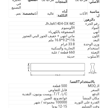
الأصلي:
المنتجات
في
التصنيع
مناسبة
أداء
الأثاث
عالية
أنا
مخصصة:
نعم..
ل:
التكلفة:
د
الزهور
:
رقم الجزء
JhJaA1404-OX-MC
المواد
الألومنيوم
أنهي
المصفوفة بالكهرباء
اللون
ماتي انتهى + خفيف الجوز البني العجوز
البعد
116*9.2*16.8 ملم
وزن الوحدة
33.8 غرام
استخدام
التجارية والسكنية
التعبئة
660 قطعة / علبة
الأسلوب
حديثة
ب
الاستخدام
T
العصا
:
الـ MOQ
500 قطعة
السعر
قابل للتفاوض
الدفع
T/T، L/C، ويست يونيون، النقدية
مكان المنشأ
غوانغدونغ، الصين
القدرة على التوريد
100000 مجموعة / شهر
وقت التسليم
12-15 يوما