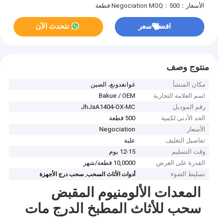
الأسعار：Negociation
MOQ：500 قطعة
افضل سعر
نتحدث الآن
منتوج وصف
مكان المنشأ
غوانغدونغ، الصين
اسم العلامة التجارية
Bakue / OEM
رقم الموديل
JhJaA1404-OX-MC
الحد الأدنى لكمية
500 قطعة
الأسعار
Negociation
تفاصيل التغليف
علبة
وقت التسليم
12-15 يوم
القدرة على العرض
10,0000 قطعة/شهر
تسليط الضوء:
,
أدوات الأثاث السحب
سحب درج الأجهزة
المعدات الألومنيوم المقبض
سحب للأثاث المطبخ الدرج مات