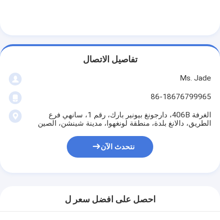
تفاصيل الاتصال
Ms. Jade
86-18676799965
الغرفة 406B، دارجونغ بيونير بارك، رقم 1، سانهي فرع
الطريق، دالانغ بلدة، منطقة لونغهوا، مدينة شينشن، الصين
نتحدث الآن
المنزل
المنتجات
احصل على افضل سعر ل
فيديوهات