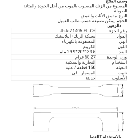
وصف المنتج:
المصنوع من الزنك المصبوب بالموت من أجل الجودة والمتانة
الطويلة.
النوع: مقبض الأثاث والقبض.
الحجم: يمكن تصنيعه حسب طلب العميل.
د
الزهور
:
رقم الجزء
JhJaZ1406-EL-CH
المواد
سبيكة الزنك+البلاستيك
أنهي
المصفوفة بالكهرباء
اللون
الكروم
البعد
133.5*20*29.9 ملم
وزن الوحدة
68.27 غرام
استخدام
التجارية والسكنية
التعبئة
150 قطعة / علبة
تثبيت
المسمار - في
الأسلوب
حديثة
ب
الاستخدام
T
العصا
: