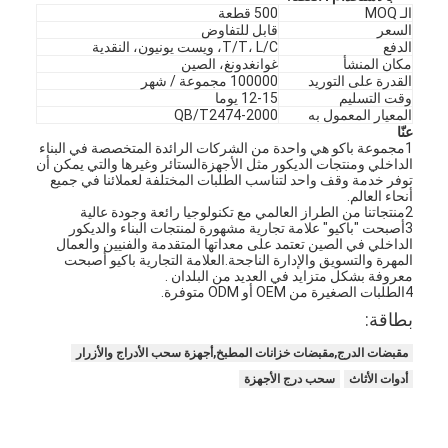
الـ MOQ
500 قطعة
السعر
قابل للتفاوض
الدفع
T/T، L/C، ويست يونيون، النقدية
مكان المنشأ
غوانغدونغ، الصين
القدرة على التوريد
100000 مجموعة / شهر
وقت التسليم
12-15 يوما
المعيار المعمول به
QB/T2474-2000
عنّا
1مجموعة باكو هي واحدة من الشركات الرائدة المتخصصة في البناء
الداخلي ومنتجات الديكور مثل الأجهزةالستائر وغيرها والتي يمكن أن
توفر خدمة وقف واحد لتناسب الطلبات المختلفة لعملائنا في جميع
أنحاء العالم.
2منتجاتنا من الطراز العالمي مع تكنولوجيا رائعة وجودة عالية
3أصبحت "باكيو" علامة تجارية مشهورة لمنتجات البناء والديكور
الداخلي في الصين تعتمد على معداتها المتقدمة والفنيين والعمال
المهرة والتسويق والإدارة الناجحة.العلامة التجارية باكيو أصبحت
معروفة بشكل متزايد في العديد من البلدان .
4الطلبات الصغيرة من OEM أو ODM متوفرة.
بطاقة:
مقبضات الدرج,مقبضات خزانات المطبخ,أجهزة سحب الأدراج والأزرار
أدوات الأثاث
سحب درج الأجهزة