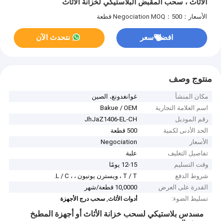
الأثاث ، سحب المقبض البلاستيكي لخزانة الأثاث
الأسعار：Negociation
MOQ：500 قطعة
افضل سعر
نتحدث الآن
منتوج وصف
مكان المنشأ
غوانغدونغ، الصين
اسم العلامة التجارية
Bakue / OEM
رقم الموديل
JhJaZ1406-EL-CH
الحد الأدنى لكمية
500 قطعة
الأسعار
Negociation
تفاصيل التغليف
علبة
وقت التسليم
12-15 يومًا
شروط الدفع
T / T ، ويسترن يونيون ، ، L / C.
القدرة على العرض
10,0000 قطعة/شهر
تسليط الضوء:
,
أدوات الأثاث
سحب درج الأجهزة
مسدس بلاستيكي لسحب خزانة الأثاث أو أجهزة المطبخ