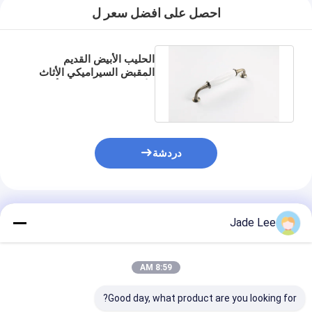
قفل الباب الذكي
احصل على افضل سعر ل
قفل باب الكوخ
الحليب الأبيض القديم
أجهزة ملحقات الأبواب
المقبض السيراميكي الأثاث
الأجهزة سحب الخزانة أزرار
الدرج
أزرار أبواب الأسطوانات
القفل الأنبوبي
دردشة
قفل الخزانة الذكية
أقفال الأبواب المنزلقة المعدنية
المنتجات الموصى بها
Jade Lee
صنبور المياه الذكي
أدوات الحمام الصحية
8:59 AM
لوحات دش الحمام
Good day, what product are you looking for?