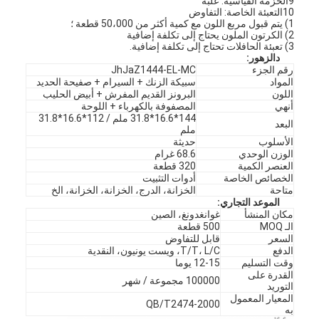
9الحزمة القياسية: علبة
10التعبئة الخاصة: التفاوض
1) يتم قبول مربع اللون مع كمية أكثر من 50،000 قطعة ؛
2) الكرتون الملون يحتاج إلى تكلفة إضافية
3) تعبئة الحافلات تحتاج إلى تكلفة إضافية.
د
الزهور
:
رقم الجزء
JhJaZ1444-EL-MC
المواد
سبيكة الزنك + السيرام + صفيحة الحديد
اللون
البرونز القديم المفرش + أبيض الحليب
أنهي
المصفوفة بالكهرباء + اللوحة
144*16.6*31.8 ملم / 112*16.6*31.8
البعد
ملم
الأسلوب
حديثة
الوزن الوحدي
68.6 غرام
العنصر الكمية
320 قطعة
الخصائص الخاصة
أدوات التثبيت
متاحة
الخزانة، الدرج، الخزانة، الخزانة، الخ
الموعد التجاري:
مكان المنشأ
غوانغدونغ، الصين
الـ MOQ
500 قطعة
السعر
قابل للتفاوض
الدفع
T/T، L/C، ويست يونيون، النقدية
وقت التسليم
12-15 يوما
القدرة على
100000 مجموعة / شهر
التوريد
المعيار المعمول
QB/T2474-2000
به