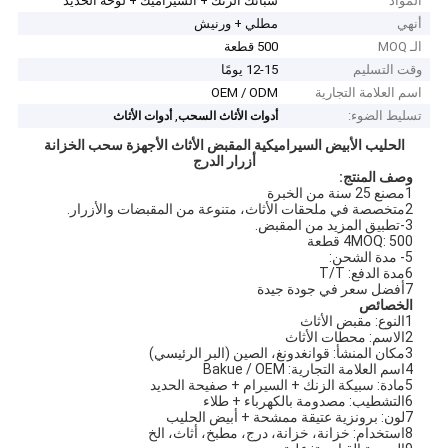
المواد
سبائك الزنك + السيراميك + لوحة الحديد
أنهي
مطلي + ورنيش
الـ MOQ
500 قطعة
وقت التسليم
12-15 يومًا
اسم العلامة التجارية
OEM / ODM
تسليط الضوء:
,
أدوات الأثاث السحب
أدوات الأثاث
الحليب الأبيض السيراميكية المقبض الأثاث الأجهزة سحب الخزانة
أزرار الدرج
وصف المنتج:
1مصنع 25 سنة من الخبرة
2متخصصة في ملحقات الأثاث، متنوعة من المقبضات والأزرار.
3-تطبيق المزيد من المقبض.
4MOQ: 500 قطعة
5- مدة الشحن:
6مدة الدفع: T/T
7أفضل سعر في جودة جيدة
الخصائص
1النوع: مقبض الأثاث
2الاسم: محطات الأثاث
3مكان المنشأ: قوانغدونغ، الصين (البر الرئيسي)
4اسم العلامة التجارية: Bakue / OEM
5مادة: سبيكة الزنك + السيرام + صفيحة الحديد
6التشطيب: مصدومة بالكهرباء + طلاء
7لون: برونزية عتيقة ممشحة + أبيض الحليب
8استخدام: خزانة، خزانة، درج، مطبخ، أثاث، الخ