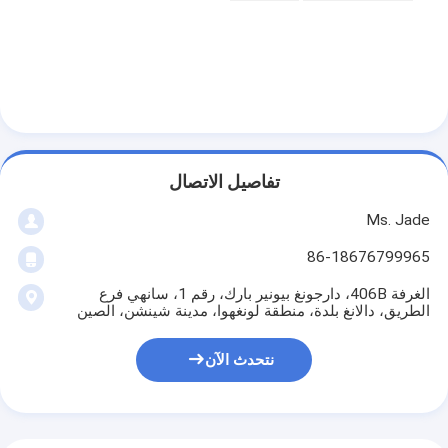
حولنا
جولة في المصنع
مراقبة الجودة
اتصل بنا
تفاصيل الاتصال
أخبار
Ms. Jade
القضايا
86-18676799965
الغرفة 406B، دارجونغ بيونير بارك، رقم 1، سانهي فرع
الطريق، دالانغ بلدة، منطقة لونغهوا، مدينة شينشن، الصين
قفل باب نقر
نتحدث الآن
قفل الباب من الفولاذ المقاوم للصدأ
أجهزة المقبض على الأبواب