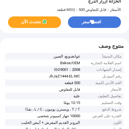
الخزانة أزرار الدرج
الأسعار：قابل للتفاوض
MOQ：500 قطعة
افضل سعر
نتحدث الآن
منتوج وصف
مكان المنشأ
غوانغدونغ، الصين
اسم العلامة التجارية
Bakue/OEM
إصدار الشهادات
ISO9001：2008
رقم الموديل
JhJaZ1444-EL-MC
الحد الأدنى لكمية
500 قطعة
الأسعار
قابل للتفاوض
تفاصيل التغليف
علبة
وقت التسليم
12-15 يومًا
شروط الدفع
T / T ، ويسترن يونيون ، L / C ، نقدًا
القدرة على العرض
10000 جهاز كمبيوتر شخصى
اللون
البرونز القديم المفرش + أبيض الحليب