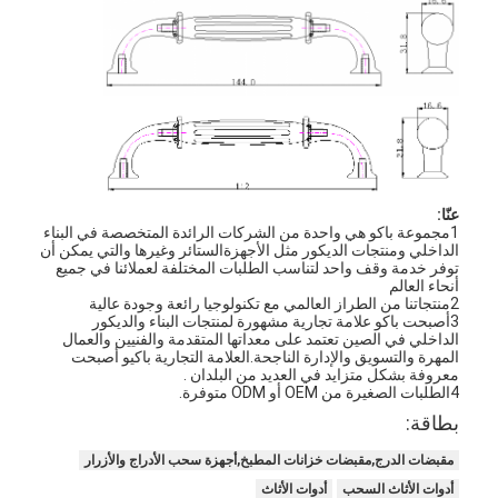
عنّا:
1مجموعة باكو هي واحدة من الشركات الرائدة المتخصصة في البناء
الداخلي ومنتجات الديكور مثل الأجهزةالستائر وغيرها والتي يمكن أن
توفر خدمة وقف واحد لتناسب الطلبات المختلفة لعملائنا في جميع
أنحاء العالم
2منتجاتنا من الطراز العالمي مع تكنولوجيا رائعة وجودة عالية
3أصبحت باكو علامة تجارية مشهورة لمنتجات البناء والديكور
الداخلي في الصين تعتمد على معداتها المتقدمة والفنيين والعمال
المهرة والتسويق والإدارة الناجحة.العلامة التجارية باكيو أصبحت
المنزل
معروفة بشكل متزايد في العديد من البلدان .
4الطلبات الصغيرة من OEM أو ODM متوفرة.
بطاقة:
المنتجات
مقبضات الدرج,مقبضات خزانات المطبخ,أجهزة سحب الأدراج والأزرار
فيديوهات
أدوات الأثاث السحب
أدوات الأثاث