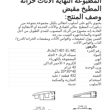
المطبوعة النهاية الأثاث خزانة
المطبخ مقبض
وصف المنتج:
يحتوي باكيو على أسلوب انتقالي يكمّل مجموعة متنوعة من
ديكورات المطبخ. مثالي للفنادق والأثاث الحديثة أو الانتقالية أو
العادية،إنه مصنوع من الزنك المصبوب للمدى الطويل من أجل
الجودة والمتانةأجهزة التثبيت مدرجة
الصين مورّد لمقبضات وأقواس الأثاث ومقبضات الخزانة/الدرج/
الباب وأقواس الأثاث.
د
الزهور
:
رقم الجزء
JhJaZ1401-EL-MC
المواد
سبيكة الزنك + الجلد
أنهي
المصفوفة بالكهرباء
اللون
الكروم + الأحمر الداكن
وزن الوحدة
43 غرام
البعد
40*30*20 ملم
التعبئة
432 قطعة / علبة
استخدام
التجارية والسكنية
الأسلوب
حديثة