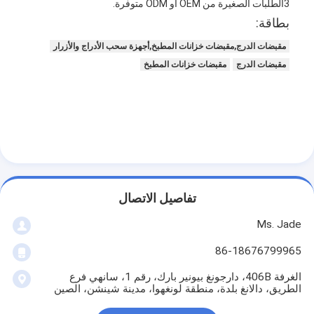
3الطلبات الصغيرة من OEM أو ODM متوفرة.
بطاقة:
مقبضات الدرج,مقبضات خزانات المطبخ,أجهزة سحب الأدراج والأزرار
مقبضات الدرج
مقبضات خزانات المطبخ
تفاصيل الاتصال
Ms. Jade
المنزل
86-18676799965
المنتجات
الغرفة 406B، دارجونغ بيونير بارك، رقم 1، سانهي فرع
الطريق، دالانغ بلدة، منطقة لونغهوا، مدينة شينشن، الصين
فيديوهات