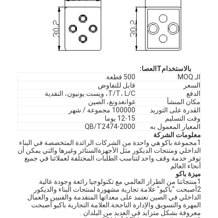
ب
الاستخدام
T
العصا
:
الـ MOQ
500 قطعة
السعر
قابل للتفاوض
الدفع
T/T، L/C، ويست يونيون، النقدية
مكان المنشأ
غوانغدونغ، الصين
القدرة على التوريد
100000 مجموعة / شهر
وقت التسليم
12-15 يوما
المعيار المعمول به
QB/T2474-2000
معلومات الشركة
1مجموعة باكو هي واحدة من الشركات الرائدة المتخصصة في البناء
الداخلي ومنتجات الديكور مثل الأجهزةالستائر وغيرها والتي يمكن أن
توفر خدمة وقف واحد لتناسب الطلبات المختلفة لعملائنا في جميع
أنحاء العالم
ميزة باكو
1منتجاتنا من الطراز العالمي مع تكنولوجيا رائعة وجودة عالية
2أصبحت "باكيو" علامة تجارية مشهورة لمنتجات البناء والديكور
الداخلي في الصين تعتمد على معداتها المتقدمة والفنيين والعمال
المهرة والتسويق والإدارة الناجحة.العلامة التجارية باكيو أصبحت
معروفة بشكل متزايد في العديد من البلدان .