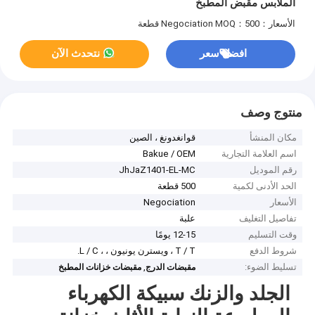
الملابس مقبض المطبخ
الأسعار：Negociation
MOQ：500 قطعة
افضل سعر
نتحدث الآن
منتوج وصف
مكان المنشأ
قوانغدونغ ، الصين
اسم العلامة التجارية
Bakue / OEM
رقم الموديل
JhJaZ1401-EL-MC
الحد الأدنى لكمية
500 قطعة
الأسعار
Negociation
تفاصيل التغليف
علبة
وقت التسليم
12-15 يومًا
شروط الدفع
T / T ، ويسترن يونيون ، ، L / C.
تسليط الضوء:
,
مقبضات الدرج
مقبضات خزانات المطبخ
الجلد والزنك سبيكة الكهرباء