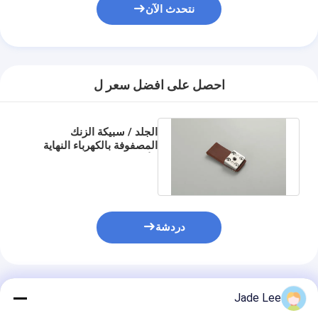
نتحدث الآن
حولنا
جولة في المصنع
مراقبة الجودة
احصل على افضل سعر ل
اتصل بنا
الجلد / سبيكة الزنك
أخبار
المصفوفة بالكهرباء النهاية
الأثاث خزانة الملابس مقبض
القضايا
المطبخ
دردشة
قفل باب نقر
قفل الباب من الفولاذ المقاوم للصدأ
المنتجات الموصى بها
أجهزة المقبض على الأبواب
Jade Lee