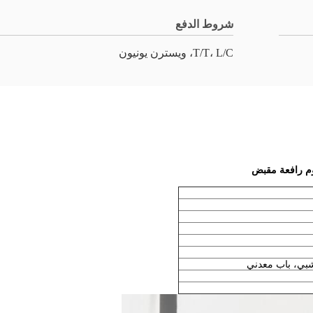
شروط الدفع
T/T، L/C، ويسترن يونيون
روم رافعة مقبض
شبي، باب معدني