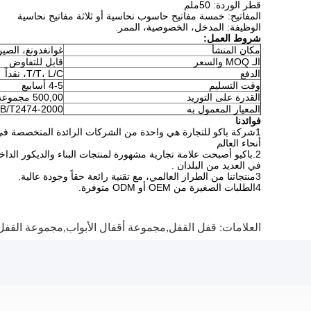
قطر الوردة: 50ملم
المفاتيح: خمسة مفاتيح حاسوب نحاسية أو ثلاثة مفاتيح نحاسية
الوظيفة: المدخل، الخصوصية، الممر.
شروط العمل:
مكان المنشأ
غوانغدونغ، الصي
الـ MOQ والسعر
قابل للتفاوض
الدفع
T/T، L/C، نقداً
وقت التسليم
4-5 أسابيع
القدرة على التوريد
500,00 مجموعة / شهر
المعيار المعمول به
B/T2474-2000
فوائدنا
1شركة باكو للتجارة هي واحدة من الشركات الرائدة المتخصصة في ا
أنحاء العالم
2.باكيو أصبحت علامة تجارية مشهورة لمنتجات البناء والديكور الدا
في العديد من البلدان .
3منتجاتنا من الطراز العالمي، مع تقنية رائعة حقاً وجودة عالية.
4الطلبات الصغيرة من OEM أو ODM متوفرة.
العلامات:
قفل القفل,مجموعة أقفال الأبواب,مجموعة القفل