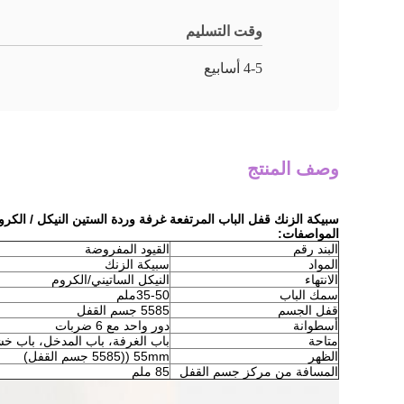
وقت التسليم
4-5 أسابيع
وصف المنتج
سبيكة الزنك قفل الباب المرتفعة غرفة وردة الستين النيكل / الك
المواصفات:
البند رقم
القيود المفروضة
المواد
سبيكة الزنك
الانتهاء
النيكل الساتيني/الكروم
سمك الباب
35-50ملم
قفل الجسم
5585 جسم القفل
أسطوانة
دور واحد مع 6 ضربات
متاحة
باب الغرفة، باب المدخل، باب خ
الظهر
55mm ((5585 جسم القفل)
المسافة من مركز جسم القفل
85 ملم