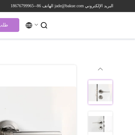
البريد الإلكتروني jade@bakue.com
الهاتف 86--18676799965


طلب 