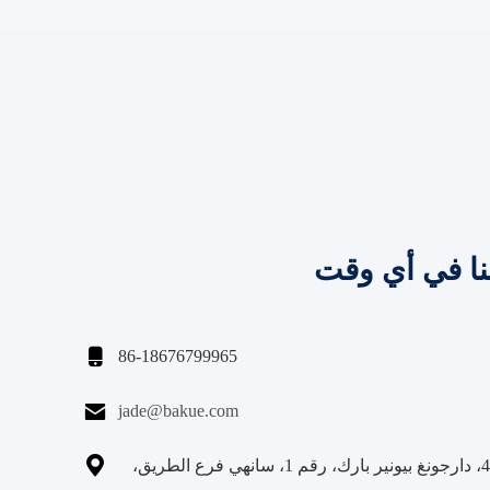
نا في أي وقت

86-18676799965

jade@bakue.com

الغرفة 406B، دارجونغ بيونير بارك، رقم 1، سانهي فرع الطريق،