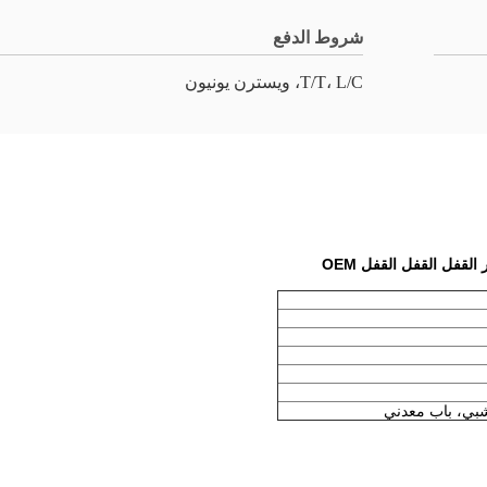
شروط الدفع
T/T، L/C، ويسترن يونيون
لقفل القفل القفل OEM
شبي، باب معدني