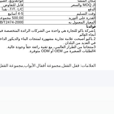
مكان المنشأ
غوانغدونغ، الصي
الـ MOQ والسعر
قابل للتفاوض
الدفع
T/T، L/C، نقداً
وقت التسليم
4-5 أسابيع
القدرة على التوريد
500,00 مجموعة / شهر
المعيار المعمول به
B/T2474-2000
فوائدنا
1شركة باكو للتجارة هي واحدة من الشركات الرائدة المتخصصة في ا
أنحاء العالم
2.باكيو أصبحت علامة تجارية مشهورة لمنتجات البناء والديكور الدا
في العديد من البلدان .
3منتجاتنا من الطراز العالمي، مع تقنية رائعة حقاً وجودة عالية.
4الطلبات الصغيرة من OEM أو ODM متوفرة.
العلامات:
قفل القفل,مجموعة أقفال الأبواب,مجموعة القفل