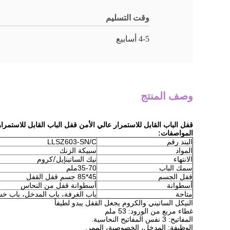
وقت التسليم
4-5 أسابيع
وصف المنتج
قفل الباب القابل للاستمرار عالي الأمن قفل الباب القابل للاستمرار ا
المواصفات:
البند رقم
LLSZ603-SN/C
المواد
سبيكة الزنك
الانتهاء
نيك الساتين
إيل/كروم
سمك الباب
35-70ملم
قفل الجسم
45*85 جسم قفل القفل
أسطوانة
أسطوانة قفل من النحاس
متاحة
باب الغرفة، باب المدخل، باب خ
النيكل الساتيني والكروم يجعل القفل يبدو لطيفاً
غطاء مربع من الورود: 53 ملم
المفاتيح: 3 نفس المفاتيح النحاسية.
الوظيفة: المدخل، الخصوصية، الممر.