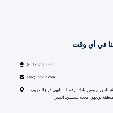
نا في أي وقت

86-18676799965

jade@bakue.com

الغرفة 406B، دارجونغ بيونير بارك، رقم 1، سانهي فرع الطريق،
 منطقة لونغهوا، مدينة شينشن، الصين