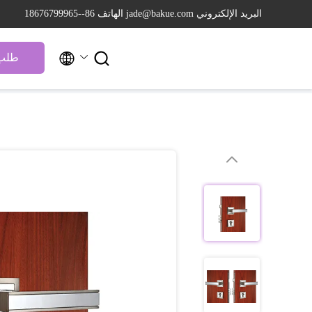
البريد الإلكتروني jade@bakue.com
الهاتف 86--18676799965


طلب 