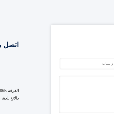
اتصل ب
دالانغ بلدة،