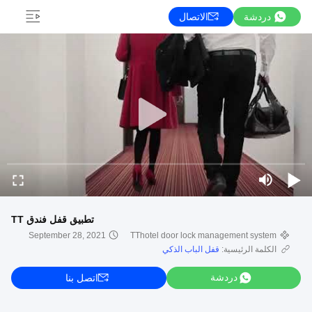
دردشة
الاتصال
تطبيق قفل فندق TT
September 28, 2021
TThotel door lock management system
الكلمة الرئيسية:
قفل الباب الذكي
دردشة
اتصل بنا