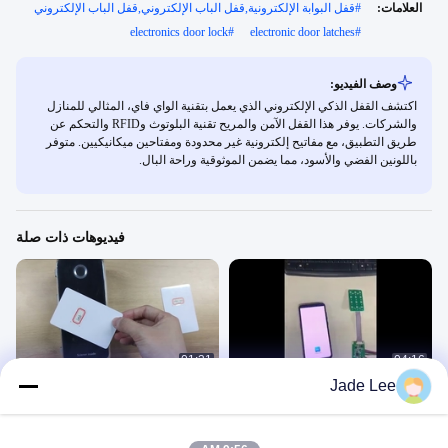
العلامات:
#
قفل البوابة الإلكترونية,قفل الباب الإلكتروني,قفل الباب الإلكتروني
electronics door lock
#
electronic door latches
#
وصف الفيديو:
اكتشف القفل الذكي الإلكتروني الذي يعمل بتقنية الواي فاي، المثالي للمنازل
والشركات. يوفر هذا القفل الآمن والمريح تقنية البلوتوث وRFID والتحكم عن
طريق التطبيق، مع مفاتيح إلكترونية غير محدودة ومفتاحين ميكانيكيين. متوفر
باللونين الفضي والأسود، مما يضمن الموثوقية وراحة البال.
فيديوهات ذات صلة
01:31
04:16
Jade Lee
أدلة نظام فندق TT
12. كيفية الإبلاغ عن الخسارة
TThotel Door Lock
TThotel Door Lock
Management System
Management System
April 20, 2021
April 07, 2022