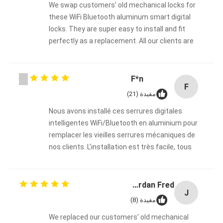
اكسسوار حمام
We swap customers’ old mechanical locks for
these WiFi Bluetooth aluminum smart digital
مجموعات خزانات الحمام
locks. They are super easy to install and fit
perfectly as a replacement. All our clients are
مقبضات الأثاث والأزرار
fully happy. This product line lets us broaden our
business scope and gain more customers. We
أكسوار الحقائب اليدوية
will keep cooperating with Bakue long-term!
F*n
F
قفل مزيج قابل للإعادة
مفيدة (21)
Nous avons installé ces serrures digitales
intelligentes WiFi/Bluetooth en aluminium pour
remplacer les vieilles serrures mécaniques de
nos clients. L’installation est très facile, tous
nos clients sont pleinement satisfaits. Cette
gamme nous permet d’étendre notre activité et
de développer notre clientèle. Nous poursuivrons
Jordan Fred
J
cette collaboration avec grand plaisir !
مفيدة (8)
We replaced our customers’ old mechanical