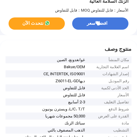
الزنك السلامة العالية
الأسعار：قابل للتفاوض
MOQ：قابل للتفاوض
افضل سعر
نتحدث الآن
منتوج وصف
مكان المنشأ
غوانغدونغ، الصين
اسم العلامة التجارية
Bakue/OEM
إصدار الشهادات
CE, INTERTEK, ISO9001
رقم الموديل
ديهاZ6011-EL-GD
الحد الأدنى لكمية
قابل للتفاوض
الأسعار
قابل للتفاوض
تفاصيل التغليف
2-3 أسابيع
شروط الدفع
L/C، T/T، ويسترن يونيون
القدرة على العرض
50,000 مجموعات شهريا
مادة
سبائك الزنك
التشطيب
الذهب المصفوف بالتي