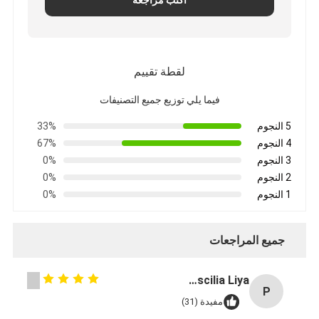
اكتب مراجعة
قفل الباب الذكي
قفل باب الكوخ
لقطة تقييم
أجهزة ملحقات الأبواب
فيما يلي توزيع جميع التصنيفات
أزرار أبواب الأسطوانات
5 النجوم
33%
القفل الأنبوبي
4 النجوم
67%
3 النجوم
0%
قفل الخزانة الذكية
2 النجوم
0%
1 النجوم
0%
أقفال الأبواب المنزلقة المعدنية
صنبور المياه الذكي
جميع المراجعات
أدوات الحمام الصحية
Priscilia Liya
P
لوحات دش الحمام
مفيدة (31)