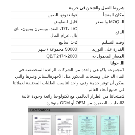
شروط العمل والشحن في حزمة
مكان المنشأ
غوانغدونغ، الصين
الـ MOQ والسعر
قابل للتفاوض
T/T، L/C، النقد، ويسترن يونيون، باي
الدفع
بال، غرام المال
وقت التسليم
1-2 أسابيع
القدرة على التوريد
50000 مجموعة / شهر
المعيار المعمول به
QB/T2474-2000
III. حولنا
1مجموعة باكو هي واحدة من الشركات الرائدة المتخصصة في
البناء الداخلي ومنتجات الديكور مثل الأجهزةالستائر وغيرها والتي
يمكن أن توفر خدمة وقف واحد لتناسب الطلبات المختلفة لعملائنا
في جميع أنحاء العالم.
2منتجاتنا من الطراز العالمي مع تكنولوجيا رائعة وجودة عالية
المنزل
3الطلبات الصغيرة من OEM أو ODM متوفرة.
المنتجات
فيديوهات