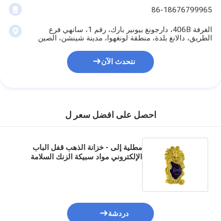
86-18676799965
الغرفة 406B، دارجونغ بيونير بارك، رقم 1، سانهي فرع
الطريق، دالانغ بلدة، منطقة لونغهوا، مدينة شينشن، الصين
نتحدث الآن
احصل على افضل سعر ل
مطلية إلى - خزانة الذهب قفل الباب
الإلكتروني مواد سبيكة الزنك السلامة
العالية
دردشة