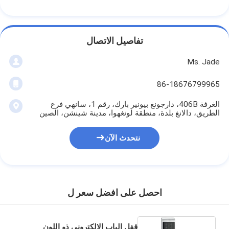
focused customers and significantly grow our
business revenue. Working with Bakue is
smooth and reliable, and we will absolutely keep
تفاصيل الاتصال
partnering with them for more orders in the
future!
Ms. Jade
86-18676799965
الغرفة 406B، دارجونغ بيونير بارك، رقم 1، سانهي فرع
الطريق، دالانغ بلدة، منطقة لونغهوا، مدينة شينشن، الصين
نتحدث الآن
احصل على افضل سعر ل
قفل الباب الإلكتروني ذو اللون