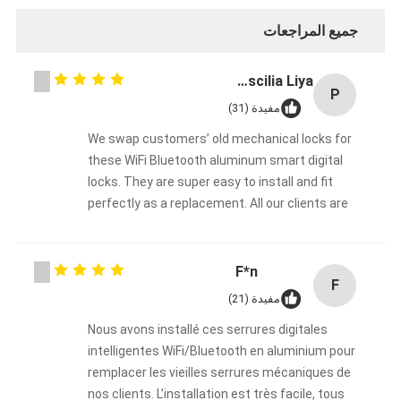
جميع المراجعات
Priscilia Liya
P
مفيدة (31)
We swap customers’ old mechanical locks for
these WiFi Bluetooth aluminum smart digital
locks. They are super easy to install and fit
perfectly as a replacement. All our clients are
fully happy. This product line lets us broaden our
business scope and gain more customers. We
will keep cooperating with Bakue long-term!
F*n
F
مفيدة (21)
Nous avons installé ces serrures digitales
intelligentes WiFi/Bluetooth en aluminium pour
remplacer les vieilles serrures mécaniques de
nos clients. L’installation est très facile, tous