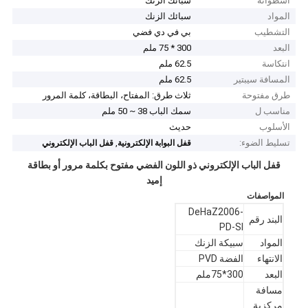
اسطوانة
سبائك الزنك
المواد
سبائك الزنك
التشطيب
بي في دي فضي
البعد
300 * 75 ملم
انتكاسة
62.5 ملم
المسافة سيبتير
62.5 ملم
طرق مفتوحة
ثلاث طرق: المفتاح، البطاقة، كلمة المرور
مناسب ل
سمك الباب 38 ~ 50 ملم
الأسلوب
حديث
تسليط الضوء:
,
قفل البوابة الإلكترونية
قفل الباب الإلكتروني
قفل الباب الإلكتروني ذو اللون الفضي مفتوح بكلمة مرور أو بطاقة
إميد
المواصفات
DeHaZ2006-
البند رقم
PD-SI
المواد
سبيكة الزنك
الانتهاء
الفضة PVD
البعد
300*75ملم
مسافة
مركزية