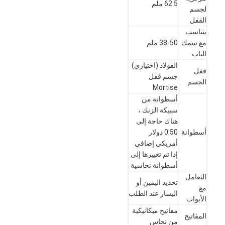
62.5 ملم
لجسم
القفل
يتناسب
مع سمك
38-50 ملم
الباب
الفولاذ (اختياري)
قفل
جسم قفل
الجسم
Mortise
أسطوانة من
سبيكة الزنك ،
هناك حاجة إلى
أسطوانة
0.50 دولار
أمريكي إضافي
إذا تم تغييرها إلى
أسطوانة نحاسية
التعامل
تحديد اليمين أو
مع
اليسار عند الطلب
الأبواب
مفاتيح ميكانيكية
المفاتيح
من نحاس