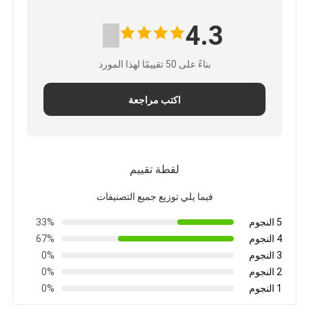
اكسسوار حمام
4.3
مجموعات خزانات الحمام
بناءً على 50 تقييمًا لهذا المورد
مقبضات الأثاث والأزرار
أكسوار الحقائب اليدوية
اكتب مراجعة
قفل مزيج قابل للإعادة
لقطة تقييم
فيما يلي توزيع جميع التصنيفات
5 النجوم
33%
4 النجوم
67%
3 النجوم
0%
2 النجوم
0%
1 النجوم
0%