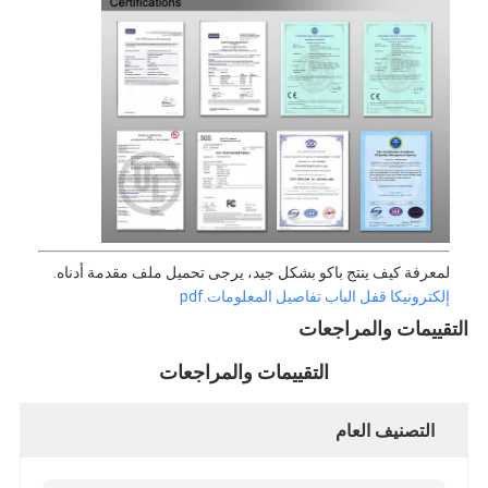
قفل الباب الذكي
قفل باب الكوخ
أجهزة ملحقات الأبواب
أزرار أبواب الأسطوانات
القفل الأنبوبي
قفل الخزانة الذكية
لمعرفة كيف ينتج باكو بشكل جيد، يرجى تحميل ملف مقدمة أدناه.
إلكترونيكا قفل الباب تفاصيل المعلومات.pdf
أقفال الأبواب المنزلقة المعدنية
التقييمات والمراجعات
صنبور المياه الذكي
التقييمات والمراجعات
أدوات الحمام الصحية
التصنيف العام
لوحات دش الحمام