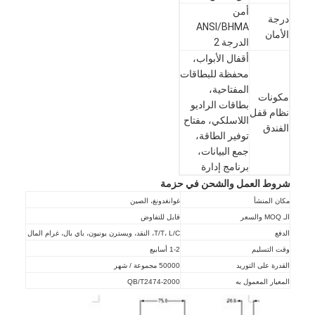
أمن
درجة
ANSI/BHMA
الأمان
الدرجة 2
أقفال الأبواب،
محفظة للبطاقات
المفتاحية،
مكونات
بطاقات الراديو
نظام قفل
اللاسلكي، مفتاح
الفندق
توفير الطاقة،
جمع البيانات،
برنامج إدارة
شروط العمل والشحن في حزمة
مكان المنشأ
غوانغدونغ، الصين
الـ MOQ والسعر
قابل للتفاوض
المنزل
الدفع
T/T، L/C، النقد، ويسترن يونيون، باي بال، غرام المال
وقت التسليم
1-2 أسابيع
المنتجات
القدرة على التوريد
50000 مجموعة / شهر
المعيار المعمول به
QB/T2474-2000
فيديوهات