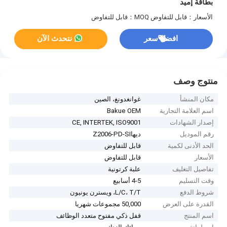
بطاقة إميد
الأسعار：قابل للتفاوض
MOQ：قابل للتفاوض
افضل سعر
نتحدث الآن
منتوج وصف
مكان المنشأ
غوانغدونغ، الصين
اسم العلامة التجارية
Bakue OEM
إصدار الشهادات
CE, INTERTEK, ISO9001
رقم الموديل
ديهاZ2006-PD-SI
الحد الأدنى لكمية
قابل للتفاوض
الأسعار
قابل للتفاوض
تفاصيل التغليف
علبة كرتونية
وقت التسليم
4-5 أسابيع
شروط الدفع
L/C، T/T، ويسترن يونيون
القدرة على العرض
50,000 مجموعات شهريا
اسم المنتج
قفل ذكي مفتوح متعدد الوظائف