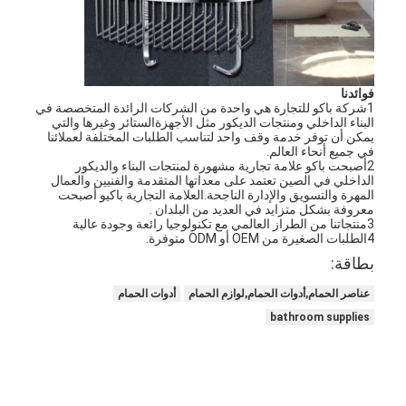
فوائدنا
1شركة باكو للتجارة هي واحدة من الشركات الرائدة المتخصصة في
البناء الداخلي ومنتجات الديكور مثل الأجهزةالستائر وغيرها والتي
يمكن أن توفر خدمة وقف واحد لتناسب الطلبات المختلفة لعملائنا
في جميع أنحاء العالم.
2أصبحت باكو علامة تجارية مشهورة لمنتجات البناء والديكور
الداخلي في الصين تعتمد على معداتها المتقدمة والفنيين والعمال
المهرة والتسويق والإدارة الناجحة.العلامة التجارية باكيو أصبحت
معروفة بشكل متزايد في العديد من البلدان .
3منتجاتنا من الطراز العالمي مع تكنولوجيا رائعة وجودة عالية
4الطلبات الصغيرة من OEM أو ODM متوفرة.
بطاقة:
عناصر الحمام,أدوات الحمام,لوازم الحمام
أدوات الحمام
المنزل
bathroom supplies
المنتجات
فيديوهات