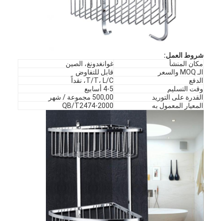
شروط العمل:
مكان المنشأ
غوانغدونغ، الصين
الـ MOQ والسعر
قابل للتفاوض
الدفع
T/T، L/C، نقداً
وقت التسليم
4-5 أسابيع
القدرة على التوريد
500,00 مجموعة / شهر
المعيار المعمول به
QB/T2474-2000