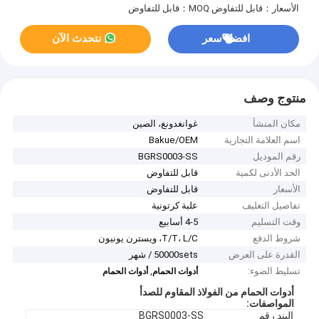
الأسعار：قابل للتفاوض
MOQ：قابل للتفاوض
افضل سعر
نتحدث الآن
منتوج وصف
مكان المنشأ
غوانغدونغ، الصين
اسم العلامة التجارية
Bakue/OEM
رقم الموديل
BGRS0003-SS
الحد الأدنى لكمية
قابل للتفاوض
الأسعار
قابل للتفاوض
تفاصيل التغليف
علبة كرتونية
وقت التسليم
4-5 أسابيع
شروط الدفع
T/T، L/C، ويسترن يونيون
القدرة على العرض
50000sets / شهر
تسليط الضوء:
,
أدوات الحمام
أدوات الحمام
أدوات الحمام من الفولاذ المقاوم للصدأ
المواصفات:
البند رقم
BGRS0003-SS