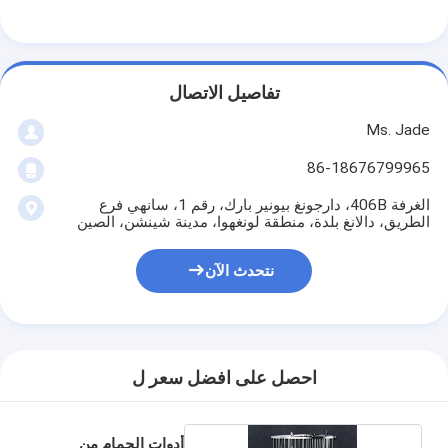
حولنا
جولة في المصنع
تفاصيل الاتصال
مراقبة الجودة
Ms. Jade
اتصل بنا
86-18676799965
أخبار
الغرفة 406B، دارجونغ بيونير بارك، رقم 1، سانهي فرع
الطريق، دالانغ بلدة، منطقة لونغهوا، مدينة شينشن، الصين
القضايا
نتحدث الآن
قفل باب نقر
قفل الباب من الفولاذ المقاوم للصدأ
احصل على افضل سعر ل
أجهزة المقبض على الأبواب
أدوات الحمام من