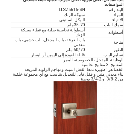
المواصفات:
البند رقم
LLSZ5616-SN
المواد
سبيكة الزنك
الانتهاء
النيكل الساتيني
سمك الباب
35-70ملم
أسطوانة نحاسية صلبة مع غطاء سبيكة
أسطوانة
الزنك
باب الغرفة، باب المدخل، باب خشبي، باب
متاحة
معدني
الظهر
60/70 ملم
تسليم الباب
قابلة للعودة إلى اليمين أو اليسار
الوظيفة: المدخل، الخصوصية، الممر.
المفاتيح: 3 مفاتيح نحاسية
الخصائص: ظهيرة نمط القفل الميت ومهاجم الزاوية المربعة.
بناء معدني متين و قفل قابل للتعديل يتناسب مع أي مجموعة خلفية
من 2-3/8 أو 2-3/4 بوصة