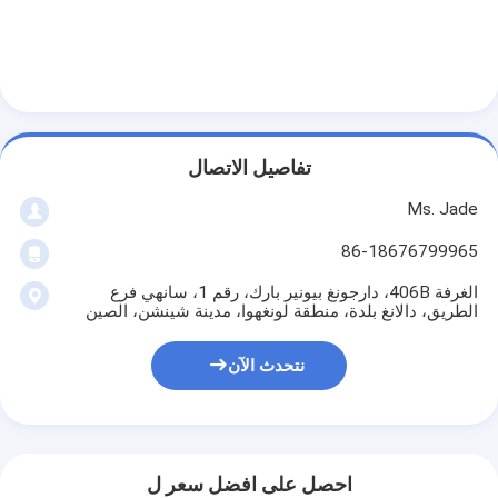
تفاصيل الاتصال
Ms. Jade
86-18676799965
الغرفة 406B، دارجونغ بيونير بارك، رقم 1، سانهي فرع
الطريق، دالانغ بلدة، منطقة لونغهوا، مدينة شينشن، الصين
نتحدث الآن
المنزل
المنتجات
فيديوهات
احصل على افضل سعر ل