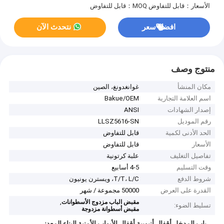
الأسعار：قابل للتفاوض
MOQ：قابل للتفاوض
افضل سعر
نتحدث الآن
منتوج وصف
مكان المنشأ
غوانغدونغ، الصين
اسم العلامة التجارية
Bakue/OEM
إصدار الشهادات
ANSI
رقم الموديل
LLSZ5616-SN
الحد الأدنى لكمية
قابل للتفاوض
الأسعار
قابل للتفاوض
تفاصيل التغليف
علبة كرتونية
وقت التسليم
4-5 أسابيع
شروط الدفع
T/T، L/C، ويسترن يونيون
القدرة على العرض
50000 مجموعة / شهر
,
مقبض الباب مزدوج الأسطوانات
تسليط الضوء:
مقبض أسطوانة مزدوجة
باب المدخل أقفال أنبوبية أقفال الأبواب الأمنية البناء المعدني