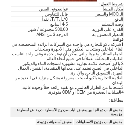
شروط العمل:
مكان المنشأ
غوانغدونغ، الصين
الـ MOQ والسعر
قابل للتفاوض
الدفع
T/T، L/C، نقداً
وقت التسليم
4-5 أسابيع
القدرة على التوريد
500,00 مجموعة / شهر
المعيار المعمول به
الدرجة 3 من ANSI
فوائدنا
1شركة باكو للتجارة هي واحدة من الشركات الرائدة المتخصصة في
البناء الداخلي ومنتجات الديكور مثل الأجهزة وملحقات
الحمامالستائر وغيرها والتي يمكن أن توفر خدمة وقف واحد لتناسب
الطلبات المختلفة لعملائنا في جميع أنحاء العالم.
2.باكيو أصبحت علامة تجارية مشهورة لمنتجات البناء والديكور
الداخلي في الصين تعتمد على معداتها المتقدمة، الفنيين، العمال
المهرة، التسويق الناجح والإدارة.
العلامة التجارية باكيو أصبحت معروفة بشكل متزايد في العديد من
البلدان.
3منتجاتنا من الطراز العالمي، مع تقنية رائعة حقاً وجودة عالية.
4الطلبات الصغيرة من OEM أو ODM متوفرة.
بطاقة:
مقبض الباب ذو الجانبين,مقبض الباب مزدوج الأسطوانات,مقبض أسطوانة
مزدوجة
مقبض الباب مزدوج الأسطوانات
مقبض أسطوانة مزدوجة