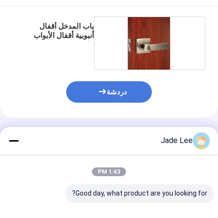
حولنا
باب المدخل أقفال
جولة في المصنع
أنبوبية أقفال الأبواب
الأمنية البناء المعدني
مراقبة الجودة
اتصل بنا
دردشة
أخبار
القضايا
المنتجات الموصى بها
Jade Lee
قفل باب نقر
1:43 PM
قفل الباب من الفولاذ المقاوم للصدأ
Good day, what product are you looking for?
أجهزة المقبض على الأبواب