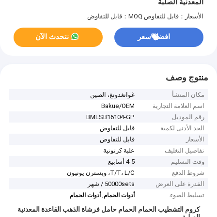
المعدنية الصلبة
الأسعار：قابل للتفاوض
MOQ：قابل للتفاوض
افضل سعر
نتحدث الآن
منتوج وصف
مكان المنشأ
غوانغدونغ، الصين
اسم العلامة التجارية
Bakue/OEM
رقم الموديل
BMLSB16104-GP
الحد الأدنى لكمية
قابل للتفاوض
الأسعار
قابل للتفاوض
تفاصيل التغليف
علبة كرتونية
وقت التسليم
4-5 أسابيع
شروط الدفع
T/T، L/C، ويسترن يونيون
القدرة على العرض
50000sets / شهر
تسليط الضوء:
,
أدوات الحمام
أدوات الحمام
كروم التشطيب الحمام الحمام حامل فرشاة الذهب القاعدة المعدنية
الصلبة