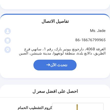
تفاصيل الاتصال
Ms. Jade
86-18676799965
الغرفة 406B، دارجونغ بيونير بارك، رقم 1، سانهي فرع
الطريق، دالانغ بلدة، منطقة لونغهوا، مدينة شينشن، الصين
نتحدث الآن
المنزل
احصل على افضل سعر ل
المنتجات
فيديوهات
كروم التشطيب الحمام