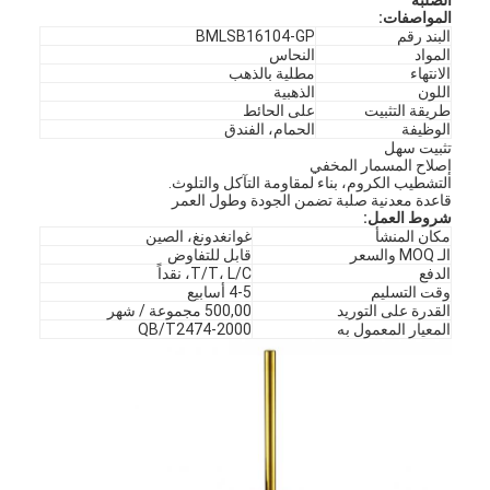
المواصفات
:
البند رقم
BMLSB16104-GP
المواد
النحاس
الانتهاء
مطلية بالذهب
اللون
الذهبية
طريقة التثبيت
على الحائط
الوظيفة
الحمام، الفندق
تثبيت سهل
إصلاح المسمار المخفي
التشطيب الكروم، بناء لمقاومة التآكل والتلوث.
قاعدة معدنية صلبة تضمن الجودة وطول العمر
شروط العمل:
مكان المنشأ
غوانغدونغ، الصين
الـ MOQ والسعر
قابل للتفاوض
الدفع
T/T، L/C، نقداً
وقت التسليم
4-5 أسابيع
القدرة على التوريد
500,00 مجموعة / شهر
المعيار المعمول به
QB/T2474-2000