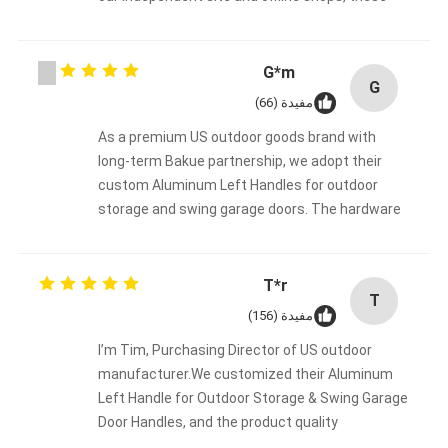
قفل الباب الذكي
locks sell extremely well. 10 available colors fit
all window types, plus premium reliable quality
قفل باب الكوخ
leads to barely any returns. We keep expanding
G*m
G
our stock volume and fully trust Bakue!
أجهزة ملحقات الأبواب
مفيدة (66)
As a premium US outdoor goods brand with
أزرار أبواب الأسطوانات
long-term Bakue partnership, we adopt their
custom Aluminum Left Handles for outdoor
القفل الأنبوبي
storage and swing garage doors. The hardware
قفل الخزانة الذكية
passes 48H salt spray & 72H UV tests with
outstanding outdoor durability. Fitted on our
أقفال الأبواب المنزلقة المعدنية
metal garden sheds, it drastically upgrades
T*r
T
security, allowing end users to store high-value
مفيدة (156)
صنبور المياه الذكي
items like motorcycles beyond basic lawn tools.
I’m Tim, Purchasing Director of US outdoor
This is GREAT!!
أدوات الحمام الصحية
manufacturer.We customized their Aluminum
Left Handle for Outdoor Storage & Swing Garage
لوحات دش الحمام
Door Handles, and the product quality
completely blew us away. This hardware