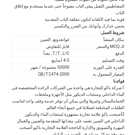
المغناطيس الثقيل يبقي الباب مفتوحاً حتى عندما يستخدم مع إغلاق
الباب
قوية بما فيه الكفاية لتكون مغلقة الباب المعدنية.
يحمي جدارك وأبوابك من الضرر والتكسير.
شروط العمل:
مكان المنشأ
غوانغدونغ، الصين
الـ MOQ والسعر
قابل للتفاوض
الدفع
T/T، L/C، نقداً
وقت التسليم
4-5 أسابيع
القدرة على التوريد
50000 مجموعة / شهر
المعيار المعمول به
QB/T2474-2000
فوائدنا
1شركة باكو للتجارة هي واحدة من الشركات الرائدة المتخصصة في
البناء الداخلي ومنتجات الديكور مثل الأجهزة وملحقات
الحمامالستائر وغيرها والتي يمكن أن توفر خدمة وقف واحد لتناسب
الطلبات المختلفة لعملائنا في جميع أنحاء العالم.
2أصبحت باكو علامة تجارية مشهورة لمنتجات البناء والديكور
الداخلي في الصين تعتمد على معداتها المتقدمة والفنيين والعمال
المهرة والتسويق والإدارة الناجحة.العلامة التجارية باكيو أصبحت
معروفة بشكل متزايد في العديد من البلدان .