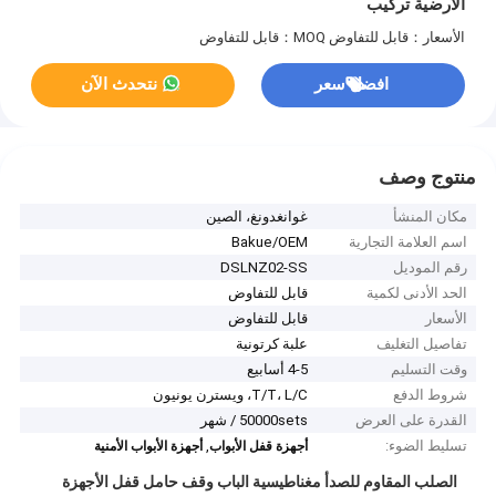
الأرضية تركيب
الأسعار：قابل للتفاوض
MOQ：قابل للتفاوض
افضل سعر
نتحدث الآن
منتوج وصف
مكان المنشأ
غوانغدونغ، الصين
اسم العلامة التجارية
Bakue/OEM
رقم الموديل
DSLNZ02-SS
الحد الأدنى لكمية
قابل للتفاوض
الأسعار
قابل للتفاوض
تفاصيل التغليف
علبة كرتونية
وقت التسليم
4-5 أسابيع
شروط الدفع
T/T، L/C، ويسترن يونيون
القدرة على العرض
50000sets / شهر
تسليط الضوء:
,
أجهزة قفل الأبواب
أجهزة الأبواب الأمنية
الصلب المقاوم للصدأ مغناطيسية الباب وقف حامل قفل الأجهزة