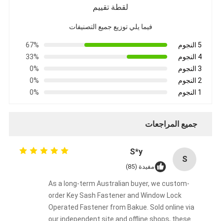
لقطة تقييم
حولنا
فيما يلي توزيع جميع التصنيفات
جولة في المصنع
5 النجوم
67%
مراقبة الجودة
4 النجوم
33%
3 النجوم
0%
اتصل بنا
2 النجوم
0%
1 النجوم
0%
أخبار
القضايا
جميع المراجعات
S*y
S
قفل باب نقر
مفيدة (85)
قفل الباب من الفولاذ المقاوم للصدأ
As a long-term Australian buyer, we custom-
order Key Sash Fastener and Window Lock
أجهزة المقبض على الأبواب
Operated Fastener from Bakue. Sold online via
our independent site and offline shops, these