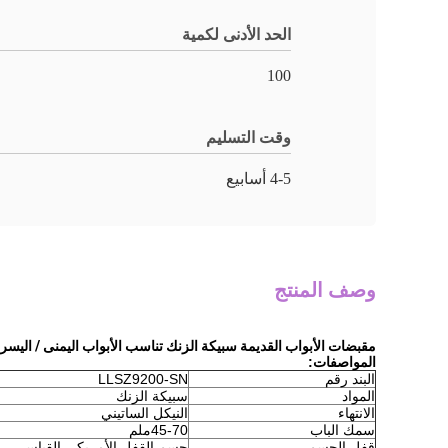
الحد الأدنى لكمية
100
وقت التسليم
4-5 أسابيع
وصف المنتج
مقبضات الأبواب القديمة سبيكة الزنك تناسب الأبواب اليمنى / اليسر
المواصفات
:
البند رقم
LLSZ9200-SN
المواد
سبيكة الزنك
الانتهاء
النيكل الساتيني
سمك الباب
45-70ملم
قفل الجسم
جسم القفل الأمريكي القياسي