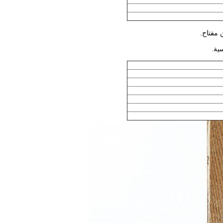
 مفتاح.
ية.