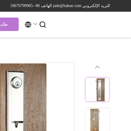
البريد الإلكتروني jade@bakue.com
الهاتف 86--18676799965


طلب 