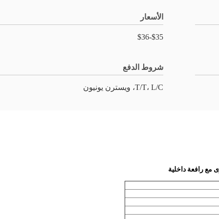
الأسعار
$35-$36
شروط الدفع
T/T، L/C، ويسترن يونيون
ى مع رافعة داخلية