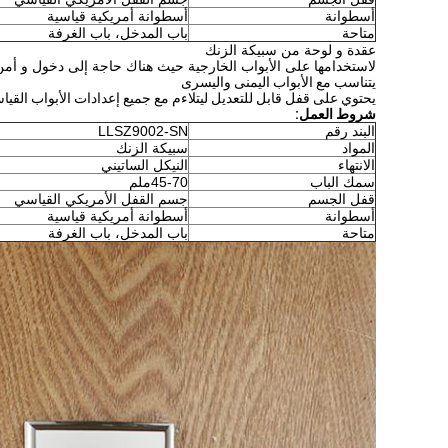
أسطوانة
أسطوانة أمريكية قياسية
متاحة
باب المدخل، باب الغرفة
عقدة و لوحة من سبيكة الزنك
لاستخدامها على الأبواب الخارجية حيث هناك حاجة إلى دخول و أمن
يتناسب مع الأبواب اليمنى واليسرى
يحتوي على قفل قابل للتعديل ليتلاءم مع جميع إعدادات الأبواب القياس
شروط العمل:
البند رقم
LLSZ9002-SN
المواد
سبيكة الزنك
الانتهاء
النيكل الساتيني
سمك الباب
45-70ملم
قفل الجسم
جسم القفل الأمريكي القياسي
أسطوانة
أسطوانة أمريكية قياسية
متاحة
باب المدخل، باب الغرفة