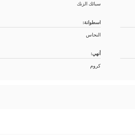
سبائك الزنك
اسطوانة:
النحاس
أنهي:
كروم