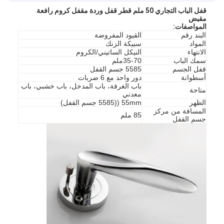
قفل الباب التجاري 50 ملم قطر قفل وردة مقفل كروم رافعة
مقبض
المواصفات
:
البند رقم
القيود المفروضة
المواد
سبيكة الزنك
الانتهاء
النيكل الساتيني/الكروم
سمك الباب
35-70ملم
قفل الجسم
5585 جسم القفل
أسطوانة
دور واحد مع 6 ضربات
باب الغرفة، باب المدخل، باب خشبي، باب
متاحة
معدني
الظهر
55mm ((5585 جسم القفل)
المسافة من مركز
85 ملم
جسم القفل