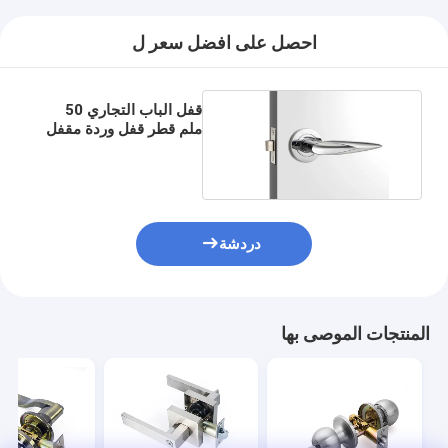
حولنا
احصل على افضل سعر ل
جولة في المصنع
مراقبة الجودة
قفل الباب التجاري 50
ملم قطر قفل وردة مقفل
كروم رافعة مقبض
اتصل بنا
أخبار
القضايا
دردشة
قفل باب نقر
المنتجات الموصى بها
قفل الباب من الفولاذ المقاوم للصدأ
أجهزة المقبض على الأبواب