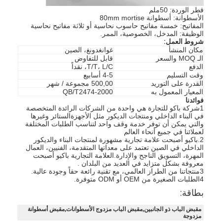
قطر الوردة: 50ملم
الأسطوانة: أسطوانة 80mm mortise
المفاتيح: خمسة مفاتيح حاسوب نحاسية أو ثلاثة مفاتيح نحاسية
الوظيفة: المدخل، الخصوصية، الممر.
شروط العمل:
مكان المنشأ
غوانغدونغ، الصين
الـ MOQ والسعر
قابل للتفاوض
الدفع
T/T، L/C، نقداً
وقت التسليم
4-5 أسابيع
القدرة على التوريد
500,00 مجموعة / شهر
المعيار المعمول به
QB/T2474-2000
فوائدنا
1شركة باكو للتجارة هي واحدة من الشركات الرائدة المتخصصة
في البناء الداخلي ومنتجات الديكور مثل الأجهزةالستائر وغيرها
والتي يمكن أن توفر خدمة وقف واحد لتناسب الطلبات المختلفة
لعملائنا في جميع أنحاء العالم
2.باكيو أصبحت علامة تجارية مشهورة لمنتجات البناء والديكور
الداخلي في الصين تعتمد على معداتها المتقدمة، الفنيين، العمال
المهرة، التسويق الناجح والإدارة.العلامة التجارية باكيو أصبحت
معروفة بشكل متزايد في العديد من البلدان .
3منتجاتنا من الطراز العالمي، مع تقنية رائعة حقاً وجودة عالية.
4الطلبات الصغيرة من OEM أو ODM متوفرة.
بطاقة:
مقبض الباب ذو الجانبين,مقبض الباب مزدوج الأسطوانات,مقبض أسطوانة
مزدوجة