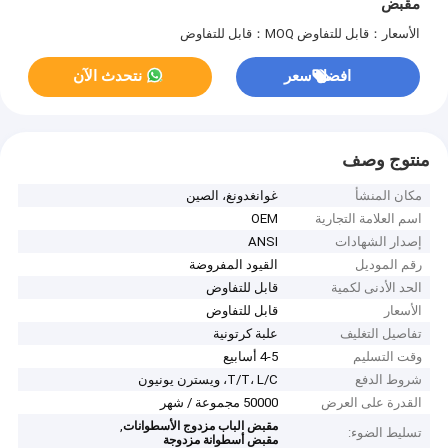
مقبض
الأسعار：قابل للتفاوض
MOQ：قابل للتفاوض
افضل سعر
نتحدث الآن
منتوج وصف
مكان المنشأ
غوانغدونغ، الصين
اسم العلامة التجارية
OEM
إصدار الشهادات
ANSI
رقم الموديل
القيود المفروضة
الحد الأدنى لكمية
قابل للتفاوض
الأسعار
قابل للتفاوض
تفاصيل التغليف
علبة كرتونية
وقت التسليم
4-5 أسابيع
شروط الدفع
T/T، L/C، ويسترن يونيون
القدرة على العرض
50000 مجموعة / شهر
,
مقبض الباب مزدوج الأسطوانات
تسليط الضوء:
مقبض أسطوانة مزدوجة