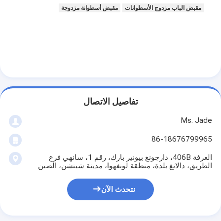
مقبض الباب مزدوج الأسطوانات
مقبض أسطوانة مزدوجة
تفاصيل الاتصال
Ms. Jade
86-18676799965
الغرفة 406B، دارجونغ بيونير بارك، رقم 1، سانهي فرع
المنزل
الطريق، دالانغ بلدة، منطقة لونغهوا، مدينة شينشن، الصين
المنتجات
نتحدث الآن
فيديوهات