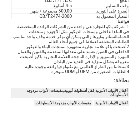
الدفع
T/T، L/C، نقداً
وقت التسليم
4-5 أسابيع
القدرة على التوريد
500,00 مجموعة / شهر
المعيار المعمول به
QB/T2474-2000
فوائدنا
1.
شركة باكو للتجارة هي واحدة من الشركات الرائدة المتخصصة
في البناء الداخلي ومنتجات الديكور مثل الأجهزة وملحقات
الحمامالستائر وغيرها والتي يمكن أن توفر خدمة وقف واحد لتناسب
الطلبات المختلفة لعملائنا في جميع أنحاء العالم.
2أصبحت باكو علامة تجارية مشهورة لمنتجات البناء والديكور
الداخلي في الصين تعتمد على معداتها المتقدمة والفنيين والعمال
المهرة والتسويق والإدارة الناجحة.العلامة التجارية باكيو أصبحت
معروفة بشكل متزايد في العديد من البلدان .
3منتجاتنا من الطراز العالمي مع تكنولوجيا رائعة وجودة عالية
4الطلبات الصغيرة من OEM أو ODM متوفرة.
بطاقة:
أقفال الأبواب الأنبوبية,قفل أسطوانة أنبوبية,مقبضات الأبواب مزدوجة
الأسطوانات
أقفال الأبواب الأنبوبية
مقبضات الأبواب مزدوجة الأسطوانات
المنزل
المنتجات
فيديوهات