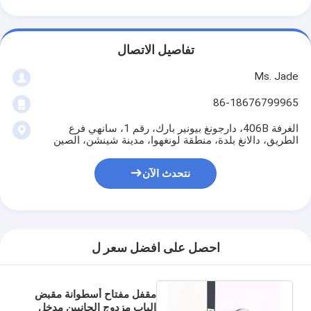
حولنا
جولة في المصنع
تفاصيل الاتصال
مراقبة الجودة
Ms. Jade
86-18676799965
اتصل بنا
الغرفة 406B، دارجونغ بيونير بارك، رقم 1، سانهي فرع
أخبار
الطريق، دالانغ بلدة، منطقة لونغهوا، مدينة شينشن، الصين
القضايا
نتحدث الآن
قفل باب نقر
احصل على افضل سعر ل
قفل الباب من الفولاذ المقاوم للصدأ
أجهزة المقبض على الأبواب
مقفل مفتاح أسطوانة مقبض
الباب مزدوج الجانبين مدخل