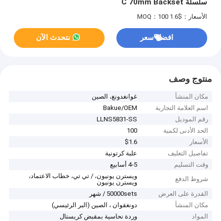
سلسلة C 70mm Backset
الأسعار：$1.6
MOQ：100
افضل سعر
نتحدث الآن
منتوج وصف
مكان المنشأ
غوانغدونغ، الصين
اسم العلامة التجارية
Bakue/OEM
رقم الموديل
LLNS5831-SS
الحد الأدنى لكمية
100
الأسعار
$1.6
تفاصيل التغليف
علبة كرتونية
وقت التسليم
4-5 أسابيع
ويسترن يونيون، / تي تي، خطاب الاعتماد،
شروط الدفع
ويسترن يونيون
القدرة على العرض
50000sets / شهر
مكان المنشأ
دونغقوان ، الصين (البر الرئيسي)
المواد
وردة نحاسية بمقبض كريستال