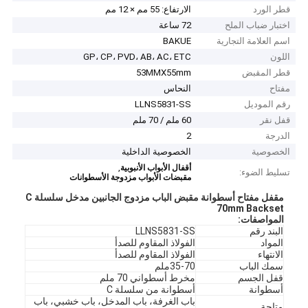
قطر الورد
الارتفاع: 55 مم × 12 مم
اختبار ضباب الملح
72 ساعة
اسم العلامة التجارية
BAKUE
اللون
GP، CP، PVD، AB، AC، ETC
قطر المقبض
53MMX55mm
مفتاح
النحاس
رقم الموديل
LLNS5831-SS
قفل نقر
60 ملم / 70 ملم
الدرجة
2
الخصوصية
الخصوصية الداخلية
,
أقفال الأبواب الأنبوبية
تسليط الضوء:
مقبضات الأبواب مزدوجة الأسطوانات
مقفل مفتاح أسطوانة مقبض الباب مزدوج الجانبين مدخل سلسلة C
70mm Backset
المواصفات
:
البند رقم
LLNS5831-SS
المواد
الفولاذ المقاوم للصدأ
الانتهاء
الفولاذ المقاوم للصدأ
سمك الباب
35-70ملم
قفل الجسم
مخرط أسطواني 70 ملم
أسطوانة
أسطوانة من سلسلة C
باب الغرفة، باب المدخل، باب خشبي، باب
متاحة