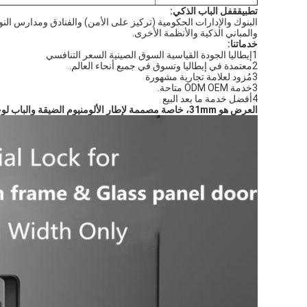
تطبيق
قفل الباب الذكي
:
البنوك والإدارات الحكومية (تركيز على الأمن) والفنادق ومدارس النو
والمباني الذكية والأنظمة الأخرى.
خدماتنا:
1إيطاليا الجودة القياسية السوق الصينية السعر التنافسي
2معتمدة في إيطاليا وتسوق في جميع أنحاء العالم.
3مُزود لعلامة تجارية مشهورة
3خدمة ODM OEM متاحة.
4أفضل خدمة ما بعد البيع
العرض هو 31mm، خاصة مصممة لإطار الألومنيوم الضيقة والباب لوحة الزجاج