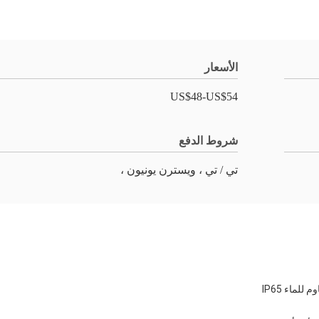
الأسعار
US$48-US$54
شروط الدفع
تي / تي ، ويسترن يونيون ،