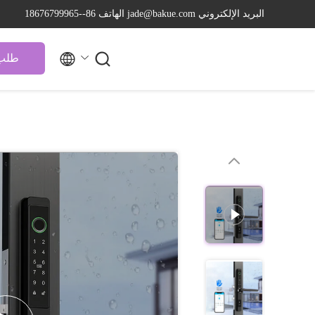
البريد الإلكتروني jade@bakue.com
الهاتف 86--18676799965


طلب 