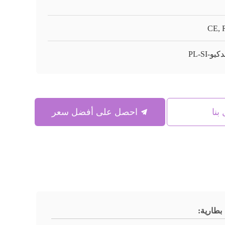
CE, 
يو-PL-SI
بنا
احصل على أفضل سعر
بطارية: