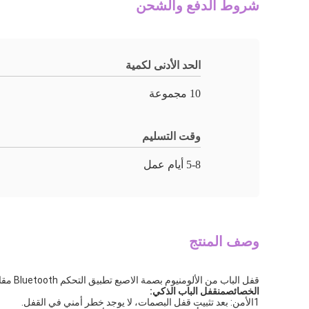
شروط الدفع والشحن
الحد الأدنى لكمية
10 مجموعة
وقت التسليم
5-8 أيام عمل
وصف المنتج
قفل الباب من الألومنيوم بصمة الاصبع تطبيق التحكم Bluetooth مقاوم للماء IP65
الخصائص
من
قفل الباب الذكي
:
1الأمن: بعد تثبيت قفل البصمات، لا يوجد خطر أمني في القفل.