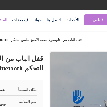
الأحداث
اتصل بنا
حولنا
فيديوهات
المن
اقتباس
قفل الباب من الألومنيوم بصمة الاصبع تطبيق التحكم Bluetooth مقاوم للماء IP65
قفل الباب من ال
التحكم Bluetooth مقاوم للماء IP65
مكان المنشأ
الصي
اسم العلامة
akue