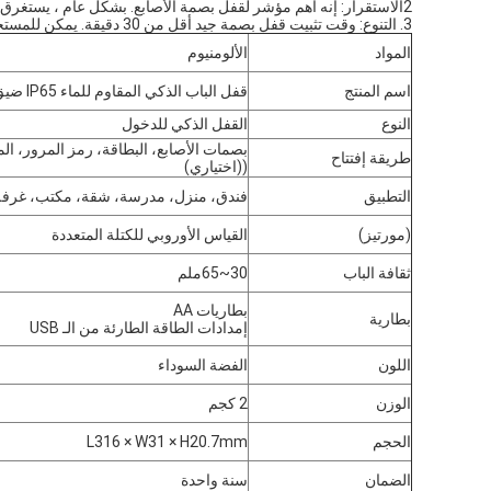
2الاستقرار: إنه أهم مؤشر لقفل بصمة الأصابع. بشكل عام ، يستغرق الأمر أكثر من عام من الاستخدام الفعلي لتحقيق الاستقرار والتشكل ببطء.
3. التنوع: وقت تثبيت قفل بصمة جيد أقل من 30 دقيقة. يمكن للمستخدمين عموماً إكمال التثبيت والصيانة بسرعة.
المواد
الألومنيوم
اسم المنتج
قفل الباب الذكي المقاوم للماء IP65 ضيق الإطار
النوع
القفل الذكي للدخول
بصمات الأصابع، البطاقة، رمز المرور، الم
طريقة إفتتاح
((اختياري)
التطبيق
فندق، منزل، مدرسة، شقة، مكتب، غرفة
(مورتيز)
القياس الأوروبي للكتلة المتعددة
ثقافة الباب
30~65ملم
بطاريات AA
بطارية
إمدادات الطاقة الطارئة من الـ USB
اللون
الفضة السوداء
الوزن
2 كجم
الحجم
L316 × W31 × H20.7mm
الضمان
سنة واحدة